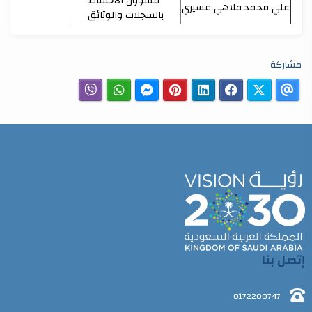
مسؤول الاحتفاظ
علي محمد ملاهي عسيري
بالسجلات والوثائق
مشاركة
إتصل بنا
0172200747