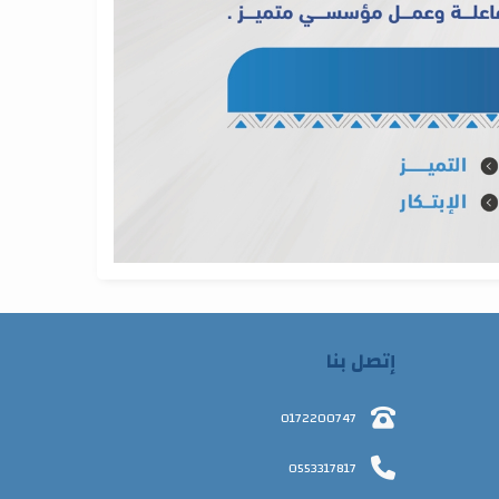
إتصل بنا
0172200747
0553317817